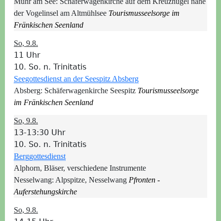
Muhr am See:
Schäferwagenkirche auf dem Kreuzhügel nahe
der Vogelinsel am Altmühlsee
Tourismusseelsorge im
Fränkischen Seenland
So, 9.8.
11 Uhr
10. So. n. Trinitatis
Seegottesdienst an der Seespitz Absberg
Absberg:
Schäferwagenkirche Seespitz
Tourismusseelsorge
im Fränkischen Seenland
So, 9.8.
13-13:30 Uhr
10. So. n. Trinitatis
Berggottesdienst
Alphorn, Bläser, verschiedene Instrumente
Nesselwang:
Alpspitze, Nesselwang
Pfronten -
Auferstehungskirche
So, 9.8.