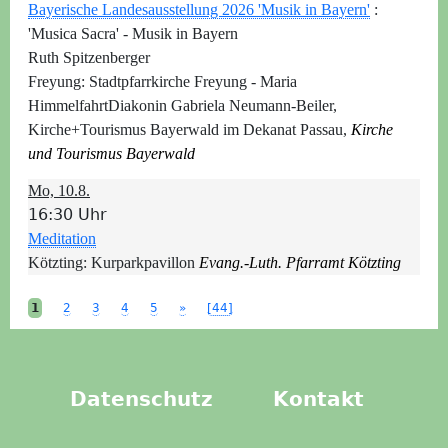
Bayerische Landesausstellung 2026 'Musik in Bayern'
:
'Musica Sacra' - Musik in Bayern
Ruth Spitzenberger
Freyung:
Stadtpfarrkirche Freyung - Maria
Himmelfahrt
Diakonin Gabriela Neumann-Beiler,
Kirche+Tourismus Bayerwald im Dekanat Passau,
Kirche
und Tourismus Bayerwald
Mo, 10.8.
16:30 Uhr
Meditation
Kötzting:
Kurparkpavillon
Evang.-Luth. Pfarramt Kötzting
1
2
3
4
5
»
[44]
Datenschutz
Kontakt