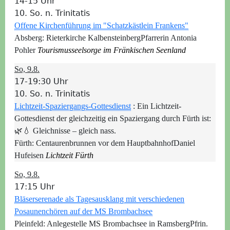
14-15 Uhr
10. So. n. Trinitatis
Offene Kirchenführung im "Schatzkästlein Frankens"
Absberg:
Rieterkirche Kalbensteinberg
Pfarrerin Antonia
Pohler
Tourismusseelsorge im Fränkischen Seenland
So, 9.8.
17-19:30 Uhr
10. So. n. Trinitatis
Lichtzeit-Spaziergangs-Gottesdienst
:
Ein Lichtzeit-
Gottesdienst der gleichzeitig ein Spaziergang durch Fürth ist:
🌿💧 Gleichnisse – gleich nass.
Fürth:
Centaurenbrunnen vor dem Hauptbahnhof
Daniel
Hufeisen
Lichtzeit Fürth
So, 9.8.
17:15 Uhr
Bläserserenade als Tagesausklang mit verschiedenen
Posaunenchören auf der MS Brombachsee
Pleinfeld:
Anlegestelle MS Brombachsee in Ramsberg
Pfrin.