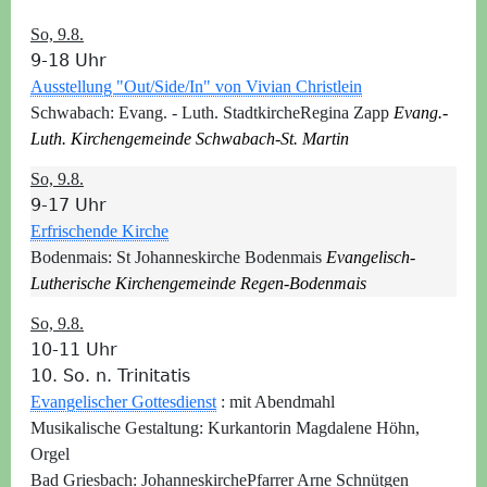
So, 9.8.
9-18 Uhr
Ausstellung "Out/Side/In" von Vivian Christlein
Schwabach:
Evang. - Luth. Stadtkirche
Regina Zapp
Evang.-
Luth. Kirchengemeinde Schwabach-St. Martin
So, 9.8.
9-17 Uhr
Erfrischende Kirche
Bodenmais:
St Johanneskirche Bodenmais
Evangelisch-
Lutherische Kirchengemeinde Regen-Bodenmais
So, 9.8.
10-11 Uhr
10. So. n. Trinitatis
Evangelischer Gottesdienst
:
mit Abendmahl
Musikalische Gestaltung: Kurkantorin Magdalene Höhn,
Orgel
Bad Griesbach:
Johanneskirche
Pfarrer Arne Schnütgen