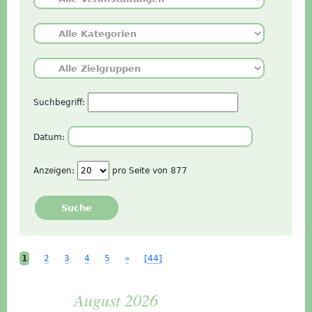
Suchbegriff:
Datum:
Anzeigen:
pro Seite von
877
Suche
1
2
3
4
5
»
[44]
August 2026